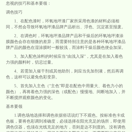
忽视的技巧和基本要领：
调色技巧
1、在配色漆时，环氧地坪漆厂家所采用色漆的材料必须相
同，不然会导致环氧地坪漆品牌产品析出、浮色、沉淀甚至报废。
2、在调色时，环氧地坪漆品牌产品和干燥后的环氧地坪漆涂
膜颜色会存在细微的差异，而需要特别注意的是各种环氧地坪漆品
牌产品的颜色在湿涂膜时一般较浅，而涂料干燥后颜色便会加深。
3、加入配色涂料的时候应当“由浅入深”，尤其是在加入着色
力强的颜料时，切忌过量。
4、若需加入催干剂或其他助剂，则应当先加剂液，然后再调
色，这样可以避免色彩变异。
5、首先加入主色（“主色”即是在配色中用量大、着色力小的
颜色），再将着色力强的深色（或配色）慢慢地、间断地加入，并
不断搅拌观察颜色的变化。
基本要领
1.调色场地选择和调色依据俗话说灯下不观色。按标准色卡或
色板，要将色彩调到准确度，必须选择在阳光充足的场所，即使用
调色仪器，也须在光线充足的地方，否则是达不到度的。没有调色