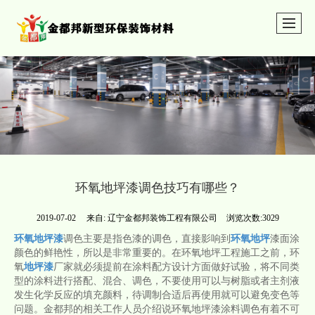
环氧地坪漆调色技巧有哪些？
2019-07-02
来自:
辽宁金都邦装饰工程有限公司
浏览次数:3029
环氧地坪漆
调色主要是指色漆的调色，直接影响到
环氧地坪
漆面涂
颜色的鲜艳性，所以是非常重要的。在环氧地坪工程施工之前，环
氧
地坪漆
厂家就必须提前在涂料配方设计方面做好试验，将不同类
型的涂料进行搭配、混合、调色，不要使用可以与树脂或者主剂液
发生化学反应的填充颜料，待调制合适后再使用就可以避免变色等
问题。金都邦的相关工作人员介绍说环氧地坪漆涂料调色有着不可