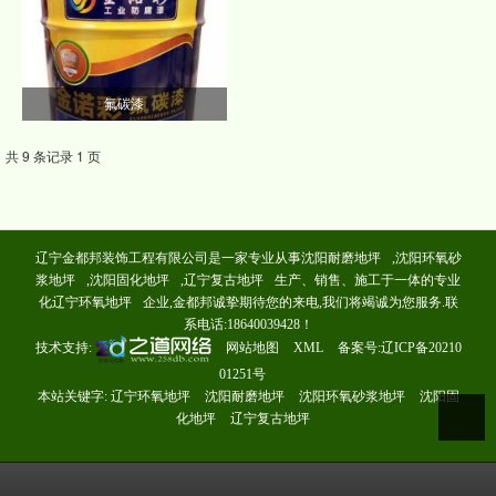
氟碳漆
共 9 条记录 1 页
辽宁金都邦装饰工程有限公司是一家专业从事
沈阳耐磨地坪
,
沈阳环氧砂
浆地坪
,
沈阳固化地坪
,
辽宁复古地坪
生产、销售、施工于一体的专业
化
辽宁环氧地坪
企业,金都邦诚挚期待您的来电,我们将竭诚为您服务.联
系电话:18640039428！
技术支持:
网站地图
XML
备案号:
辽ICP备20210
01251号
本站关键字:
辽宁环氧地坪
沈阳耐磨地坪
沈阳环氧砂浆地坪
沈阳固
化地坪
辽宁复古地坪