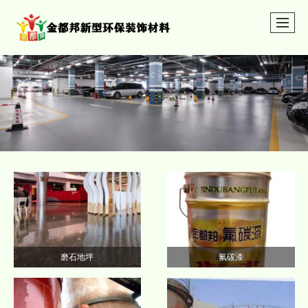
磨石地坪
氟碳漆