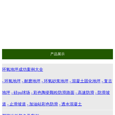
欧帝兰高端艺术稻草漆系列
夯土墙面系列
清水混凝土系列
微水泥
墙体清水混凝土
产品展示
环氧地坪成功案例大全
- 环氧地坪
- 耐磨地坪
- 环氧砂浆地坪
- 混凝土固化地坪
- 复古
地坪
- 硅pu球场
- 彩色陶瓷颗粒防滑路面
- 高速防滑
- 防滑坡
道
- 止滑坡道
- 加油站彩色防滑
- 透水混凝土