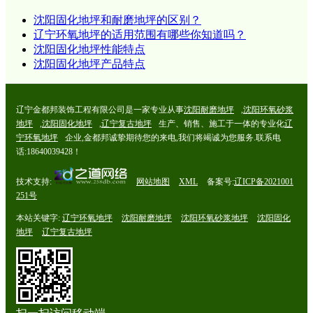
沈阳固化地坪和耐磨地坪的区别？
辽宁环氧地坪的适用范围有哪些你知道吗？
沈阳固化地坪性能特点
沈阳固化地坪产品特点
辽宁金都邦装饰工程有限公司是一家专业从事
沈阳耐磨地坪
,
沈阳环氧砂浆
地坪
,
沈阳固化地坪
,
辽宁复古地坪
生产、销售、施工于一体的专业化
辽
宁环氧地坪
企业,金都邦诚挚期待您的来电,我们将竭诚为您服务.联系电
话:18640039428！
技术支持:
网站地图
XML
备案号:
辽ICP备2021001
251号
本站关键字:
辽宁环氧地坪
沈阳耐磨地坪
沈阳环氧砂浆地坪
沈阳固化
地坪
辽宁复古地坪