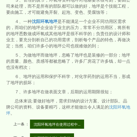
３、管理的脱节，环氧等资料地坪对地基要求很苛刻，要由公
司来处理，而不是所有的部队都可以做的好，地坪是个技能工程，
要由施工，才可能避免开裂、起泡、变色、受腐蚀等；
４、一种
沈阳环氧地坪
是不能满足一个企业不同功用区需求
的，而咱们的地坪企业迫于业主的压力，常常不分功用区，将所有
的地坪悉数做成环氧或其他地坪是很不科学的；负责任的设计师和
业主，要充分剖析自己的功用需求，剖析每个产品的特色，再做决
定；当然，咱们许多小的地坪公司也很难做的到；
５、为做地坪而做地坪，忽略了地坪也是装修的一部分；地坪
的质量、颜色、质感等都被忽略了，许多厂房花了许多钱，却一点
也没有档次；
６、地坪的运用和保护不科学，对化学药剂的运用不当，形成
了地坪的损坏；
７、许多地坪在做表面文章，后期的运用期限很短；
总体来说:要做好地坪，需求归纳的设计方案、设计部队、品
牌公司的资料、设备要精巧，这样才能做出令人满足的
沈阳环氧地
坪
。
上一条 ：
沈阳环氧地坪在使用过程中...