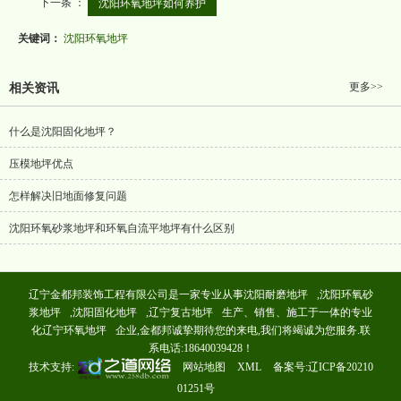
下一条 ：
沈阳环氧地坪如何养护
关键词：
沈阳环氧地坪
更多>>
相关资讯
什么是沈阳固化地坪？
压模地坪优点
怎样解决旧地面修复问题
沈阳环氧砂浆地坪和环氧自流平地坪有什么区别
辽宁金都邦装饰工程有限公司是一家专业从事
沈阳耐磨地坪
,
沈阳环氧砂
浆地坪
,
沈阳固化地坪
,
辽宁复古地坪
生产、销售、施工于一体的专业
化
辽宁环氧地坪
企业,金都邦诚挚期待您的来电,我们将竭诚为您服务.联
系电话:18640039428！
技术支持:
网站地图
XML
备案号:
辽ICP备20210
01251号