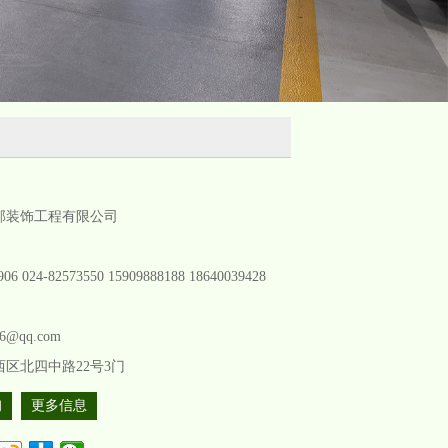
邦装饰工程有限公司
906 024-82573550 15909888188 18640039428
96@qq.com
区北四中路22号3门
询
更多信息