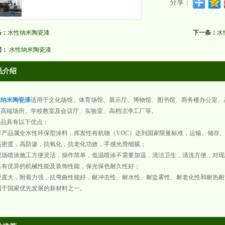
分享：
条：
水性纳米陶瓷漆
下一条：
水
词：
水性纳米陶瓷漆
品介绍
性纳米陶瓷漆
适用于文化场馆、体育场馆、展示厅、博物馆、图书馆、商务楼办公室、
、高端场所、学校教室及会议厅、实验室、高档洁净工厂等。
产品具有以下优点：
)本产品属全水性环保型涂料，挥发性有机物（VOC）达到国家限量标准，运输、储存
)高密度，高防渗，抗氧化，抗老化功效，手感光滑细腻；
)现场喷涂施工方便灵活，操作简单，低温喷涂不需要加温，清洁卫生，清洗方便，对
)具有优异的机械性能及装饰性能，保光保色耐久性好；
)硬度大，附着力强，抗弯曲性能好，耐冲击性、耐水性、耐盐雾性、耐老化性和耐热
)属于国家优先发展的新材料之一。