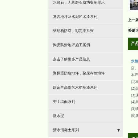
- 硅pu球场
- 水性环氧漆
水磨石，无机磨石成功案例展示
- 彩色陶瓷颗粒防滑路面
- 纳米陶瓷漆
复古地坪及水泥艺术漆系列
上一
- 高速防滑
关键
钢结构防腐、彩瓦漆系列
- 防滑坡道
产
陶瓷防滑地坪施工案例
- 止滑坡道
点击了解更多产品信息
水
店
- 加油站彩色防滑
聚尿重防腐地坪，聚尿弹性地坪
本
(1
- 透水混凝土
欧帝兰高端艺术稻草漆系列
(2
(3
夯土墙面系列
(4
(5
(6
微水泥
清水混凝土系列