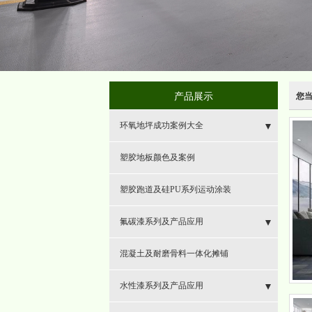
产品展示
您
环氧地坪成功案例大全
- 环氧地坪
塑胶地板颜色及案例
- 耐磨地坪
塑胶跑道及硅PU系列运动涂装
- 环氧砂浆地坪
氟碳漆系列及产品应用
- 混凝土固化地坪
- 氟碳漆
混凝土及耐磨骨料一体化摊铺
- 复古地坪
- 特种功能防锈防腐
水性漆系列及产品应用