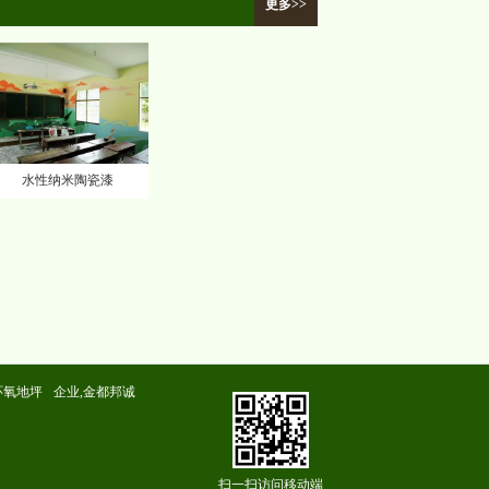
更多>>
水性纳米陶瓷漆
环氧地坪
企业,金都邦诚
扫一扫访问移动端