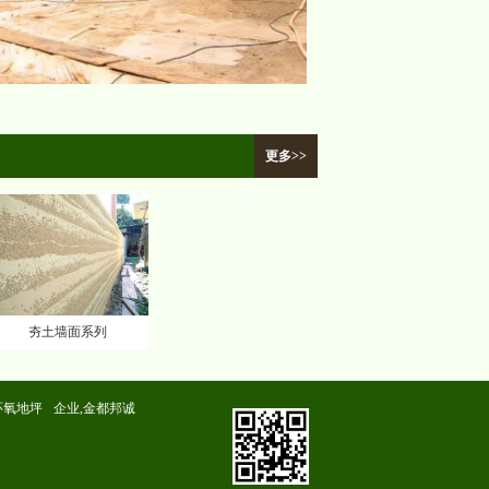
更多>>
夯土墙面系列
环氧地坪
企业,金都邦诚