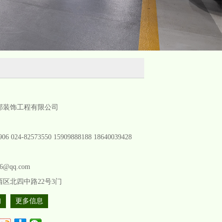
邦装饰工程有限公司
906 024-82573550 15909888188 18640039428
96@qq.com
区北四中路22号3门
询
更多信息