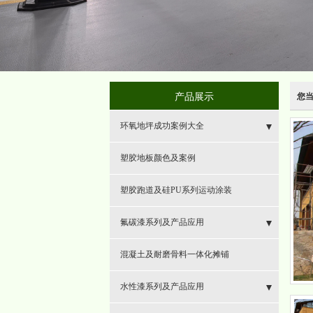
产品展示
您
环氧地坪成功案例大全
- 环氧地坪
塑胶地板颜色及案例
- 耐磨地坪
塑胶跑道及硅PU系列运动涂装
- 环氧砂浆地坪
氟碳漆系列及产品应用
- 混凝土固化地坪
- 氟碳漆
混凝土及耐磨骨料一体化摊铺
- 复古地坪
- 特种功能防锈防腐
水性漆系列及产品应用