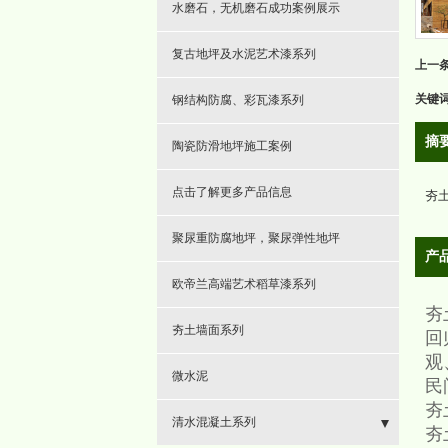
- 硅pu球场
- 水性环氧漆
水磨石，无机磨石成功案例展示
- 彩色陶瓷颗粒防滑路面
- 纳米陶瓷漆
复古地坪及水泥艺术漆系列
上一
- 高速防滑
关键
钢结构防腐、彩瓦漆系列
- 防滑坡道
摘
陶瓷防滑地坪施工案例
- 止滑坡道
点击了解更多产品信息
​
- 加油站彩色防滑
聚尿重防腐地坪，聚尿弹性地坪
产
- 透水混凝土
欧帝兰高端艺术稻草漆系列
夯
夯土墙面系列
回
观
微水泥
民
夯
清水混凝土系列
夯